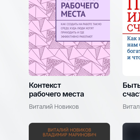
Контекст
Быть
рабочего места
сча
Виталий Новиков
Витал