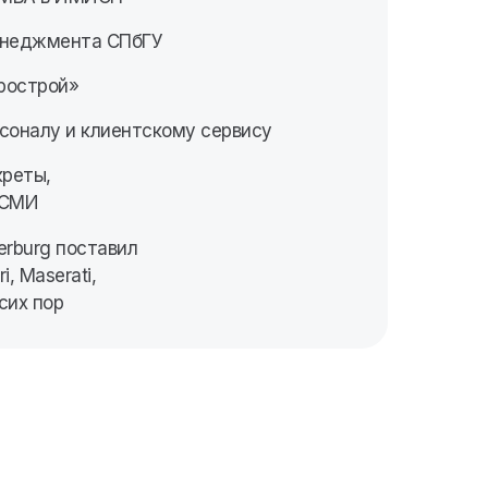
енеджмента СПбГУ
рострой»
соналу и клиентскому сервису
креты,
 СМИ
erburg поставил
i, Maserati,
сих пор