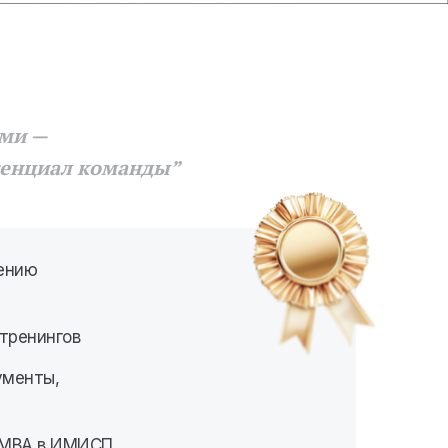
ьми —
тенциал команды”
ению
тренингов
ументы,
 MBA в ИМИСП